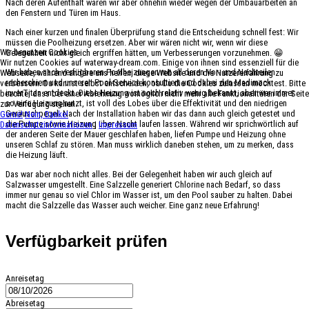
Nach deren Aufenthalt waren wir aber ohnehin wieder wegen der Umbauarbeiten an
den Fenstern und Türen im Haus.
Nach einer kurzen und finalen Überprüfung stand die Entscheidung schnell fest: Wir
müssen die Poolheizung ersetzen. Aber wir wären nicht wir, wenn wir diese
Wir benutzen Cookies
Gelegenheit nicht gleich ergriffen hätten, um Verbesserungen vorzunehmen. 😁
Wir nutzen Cookies auf waterway-dream.com. Einige von ihnen sind essenziell für die
Wir haben nach verfügbaren Poolheizungen mit all deren Vor- und Nachteilen
Webseite, während andere uns helfen, diese Website und die Nutzererfahrung zu
recherchiert und unseren Pool-Service konsultiert und dabei den Madimack
verbessern. Du kannst selbst entscheiden, ob Du die Cookies zulassen möchtest. Bitte
inverTitan entdeckt. Diese Heizung ist noch relativ wenig bekannt, aber wer immer
beachte, dass bei einer Ablehnung womöglich nicht mehr alle Funktionalitäten der Seite
so eine Heizung nutzt, ist voll des Lobes über die Effektivität und den niedrigen
zur Verfügung stehen.
Geräuschpegel. Nach der Installation haben wir das dann auch gleich getestet und
Gerne!
Nein, Danke!
die Pumpe sowie Heizung über Nacht laufen lassen. Während wir sprichwörtlich auf
Datenschutzinformationen
|
Impressum
der anderen Seite der Mauer geschlafen haben, liefen Pumpe und Heizung ohne
unseren Schlaf zu stören. Man muss wirklich daneben stehen, um zu merken, dass
die Heizung läuft.
Das war aber noch nicht alles. Bei der Gelegenheit haben wir auch gleich auf
Salzwasser umgestellt. Eine Salzzelle generiert Chlorine nach Bedarf, so dass
immer nur genau so viel Chlor im Wasser ist, um den Pool sauber zu halten. Dabei
macht die Salzzelle das Wasser auch weicher. Eine ganz neue Erfahrung!
Verfügbarkeit prüfen
Anreisetag
Abreisetag